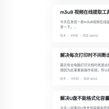
m3u8 视频在线提取工
今天在发现一款m3u8视频在线
享一下。...
技术
•
4年前
•
阅读 38810
解决每次打印时不间断
最近有台电脑打印文档时老是出
想因为此事重装操作系统，所以找
技术
•
11年前
•
阅读 4053
解决U盘不能格式化容
今天一同事的U盘发现容量突然变