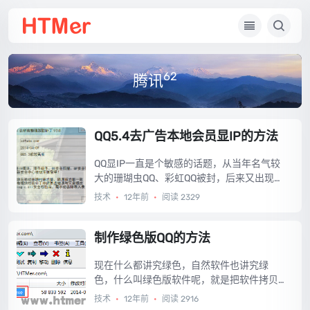
62
腾讯
QQ5.4去广告本地会员显IP的方法
QQ显IP一直是个敏感的话题，从当年名气较
大的珊瑚虫QQ、彩虹QQ被封，后来又出现好
多小范围的IPQQ，如：赛博QQ、qqext、Ntr
技术
•
12年前
•
阅读 2329
QQ，这些显IP的QQ插件都被腾讯封杀的差不
多了，截止目前还能用的差不多只剩下NtrQQ
了，好了，大家低调，先用起来再说。...
制作绿色版QQ的方法
现在什么都讲究绿色，自然软件也讲究绿
色，什么叫绿色版软件呢，就是把软件拷贝
到电脑上能直接运行，不需要安装，这里拿Q
技术
•
12年前
•
阅读 2916
Q开刀，下面就教大家制作绿色版QQ的方