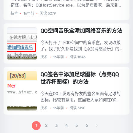
奇怪，名叫：QQHostService.exe，以为是病毒呢，后来到
网上查看了下，原来是显示QQ迷你首页的程序，明显没什么
技术
•
16年前
•
阅读 5279
用，所以今天就向大家介绍彻底删除QQHostService.exe进
程的方法。...
QQ空间音乐盒添加网络音乐的方法
今天打开了下QQ空间中的音乐盒，发现改版
了，找了好久都没找到【添加网络音乐】的
地方，以为QQ空间取消该功能了呢，后来擦
技术
•
16年前
•
阅读 1846
亮眼睛终于找到了，现拿来分享下。...
QQ签名中添加足球图标（点亮QQ
世界杯图标）的方法
今天在QQ上发现有好友的签名里面有足球的
图标，比较有意思，这里教大家如何在QQ签
名中添加足球图标的方法。...
技术
•
16年前
•
阅读 3190
1
2
3
4
5
6