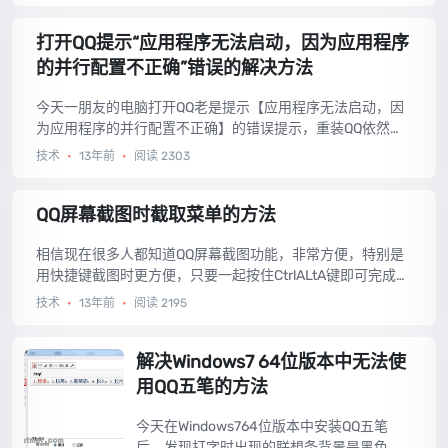
法。...
打开QQ提示“应用程序无法启动，因为应用程序
的并行配置不正确”错误的解决方法
今天一朋友的电脑打开QQ老是提示【应用程序无法启动，因
为应用程序的并行配置不正确】的错误提示，重装QQ依然如
此，经过我的判断，出现此问题是因为系统中缺少VC运行库
技术
•
13年前
•
阅读 2303
导致的，去网上下载安装相应的运行库，并在安装完成后重
启计算机即可。下载安装地址：（http://download.microsof
t.com/download/5/F/4/5F407092-31F7-4ABA-9784-0BE
QQ屏幕截图时截取菜单的方法
F78A54112/vcredist_x86.exe）。...
相信现在很多人都知道QQ屏幕截图功能，非常方便，特别是
用快捷键截图时更方便，只要一起按住CtrlALtA键即可完成屏
幕截图，但是你有没有遇到过这样的情况，有的时候想截取
技术
•
13年前
•
阅读 2195
菜单里的截图时，只要一按Alt键，菜单就消失了，没办法截
图，下面就教大家QQ屏幕截图时截取菜单的方法。...
解决Windows7 64位版本中无法使
用QQ五笔的方法
今天在Windows764位版本中安装QQ五笔
后，发现打字时出现的联想条背景是黑色