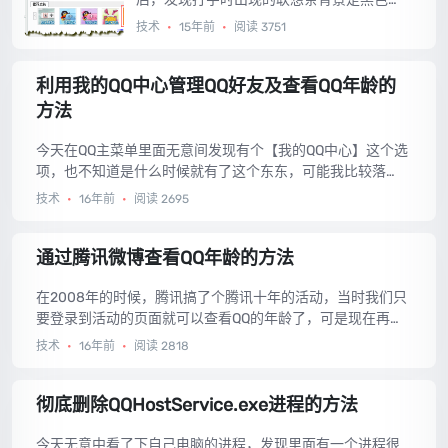
的，在32位版本中是正常的，百思不得其
技术
•
15年前
•
阅读 3751
解，最终还是让我找到了方法。...
利用我的QQ中心管理QQ好友及查看QQ年龄的
方法
今天在QQ主菜单里面无意间发现有个【我的QQ中心】这个选
项，也不知道是什么时候就有了这个东东，可能我比较落
伍，至今才发现--。现在终于知道原来里面有好多功能，赶
技术
•
16年前
•
阅读 2695
快拿来分享给大家。...
通过腾讯微博查看QQ年龄的方法
在2008年的时候，腾讯搞了个腾讯十年的活动，当时我们只
要登录到活动的页面就可以查看QQ的年龄了，可是现在再登
录进去发现QQ年龄已经不再显示了。不过可以通过别的方法
技术
•
16年前
•
阅读 2818
查看，请接着往下看。...
彻底删除QQHostService.exe进程的方法
今天无意中看了下自己电脑的进程，发现里面有一个进程很