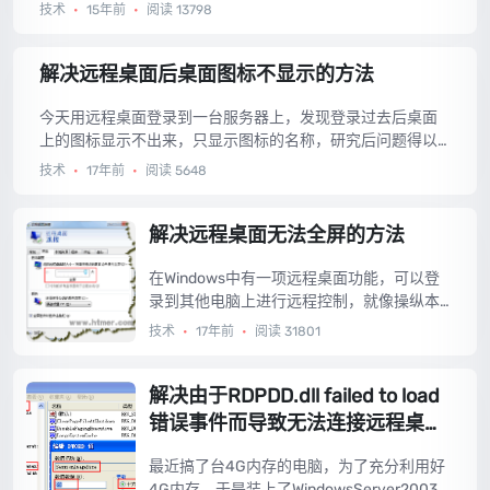
启或关机的功能，无奈还是只能通过命令来重启了，具体方
技术
•
15年前
•
阅读 13798
法如下：...
解决远程桌面后桌面图标不显示的方法
今天用远程桌面登录到一台服务器上，发现登录过去后桌面
上的图标显示不出来，只显示图标的名称，研究后问题得以
解决，拿来分享。...
技术
•
17年前
•
阅读 5648
解决远程桌面无法全屏的方法
在Windows中有一项远程桌面功能，可以登
录到其他电脑上进行远程控制，就像操纵本
机一样，非常方便。但是最近发现用远程桌
技术
•
17年前
•
阅读 31801
面登录过去时并不是全屏模式，而是窗口模
式，老要拉滚动条，很不方便，所以今天就
教大家解决远程桌面无法全屏的方法。...
解决由于RDPDD.dll failed to load
错误事件而导致无法连接远程桌面
的方法
最近搞了台4G内存的电脑，为了充分利用好
4G内存，于是装上了WindowsServer2003