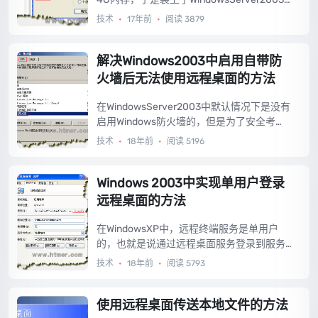
操作系统。可是安装好系统、驱动和一些软
技术
•
17年前
•
阅读 3879
件后发现一个问题，无法从别的机器远程桌
面到我的这台电脑（当然我的远程桌面功能
都是开启了的），经过我无数次的重装系
解决Windows2003中启用自带防
统，一个一个软件测试发现，只要我运行一
火墙后无法使用远程桌面的方法
下Fireworks或者Flash，别的机器就无法远
程桌面到这台机器了，而且现象是别的机器
在WindowsServer2003中默认情况下是没有
在远程桌面到这台机器时点击连接没有任何
启用Windows防火墙的，但是为了安全考
反映，也不提示是啥原因连接不上。就此问
虑，我将Windows防火墙启用了，可是启用
技术
•
18年前
•
阅读 5196
题，我折腾了三四天，重装N次系统才得以解
之后发现别的机器通过远程桌面无法连接到
决，赶快拿来分享下。...
此计算机上。经过研究终于找到了解决方
法。...
Windows 2003中实现单用户登录
远程桌面的方法
在WindowsXP中，远程终端服务是单用户
的，也就是说通过远程桌面服务登录到服务
器时，服务器本地界面将会被锁定，显示用
技术
•
18年前
•
阅读 5793
户登录界面。所以在Windows2003中采用多
用户远程终端登录方式，默认的访问方式是
新建一个终端用户，这个用户不会影响服务
使用远程桌面传送本地文件的方法