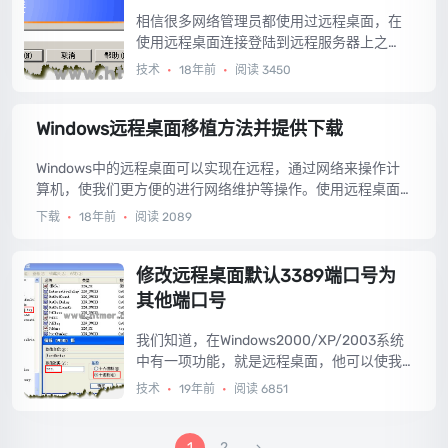
器当前的用户，你看不到当前已经登录用户
的使用情况。今天要向大家介绍的就是将Win
相信很多网络管理员都使用过远程桌面，在
dows2003中的远程桌面实现WindowsXP中
使用远程桌面连接登陆到远程服务器上之
的效果。...
后，往往需要在本地电脑和服务器之间进行
技术
•
18年前
•
阅读 3450
文件传送，这个时候很多朋友可能采用FTP
来进行文件的传送，其实不必这么麻烦，远
Windows远程桌面移植方法并提供下载
程桌面本身就自带磁盘映射的功能，能将本
地设备（磁盘、打印机）映射到远程服务器
Windows中的远程桌面可以实现在远程，通过网络来操作计
上，这样就可以在远程服务器上直接使用了
算机，使我们更方便的进行网络维护等操作。使用远程桌面
本地设备了。...
连接的方法很简单，因为一旦连接到远程服务器/计算机上就
下载
•
18年前
•
阅读 2089
和操作本地计算机一样了。那么如何进行远程桌面呢，我们
需要远程桌面连接登录器。在有的Windows系统中并无远程
桌面功能，所以需要从具备远程桌面功能的Windows系统中
修改远程桌面默认3389端口号为
进行移植，具体方法如下：...
其他端口号
我们知道，在Windows2000/XP/2003系统
中有一项功能，就是远程桌面，他可以使我
们通过网络控制远程的服务器，就像操作本
技术
•
19年前
•
阅读 6851
地计算机一样的方便。但是通过网络就难免
会遭到黑客的攻击，现在几乎谁都知道远程
桌面的端口为3389，黑客们就专门针对这个
1
2