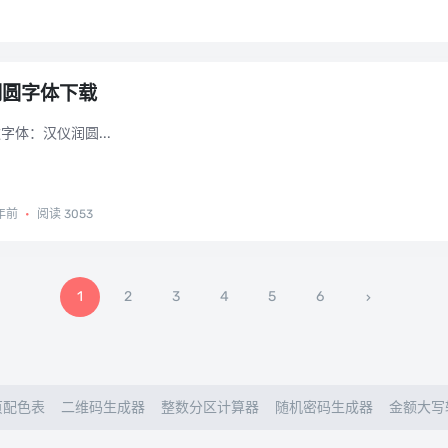
润圆字体下载
字体：汉仪润圆...
年前
•
阅读 3053
1
2
3
4
5
6
页配色表
二维码生成器
整数分区计算器
随机密码生成器
金额大写