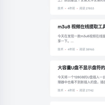
上，原因是这个安装文件安装的驱动版本是SQ
技术
•
4年前
•
阅读 27853
m3u8 视频在线提取工
今天在发现一款m3u8视频在线
享一下。...
技术
•
4年前
•
阅读 38965
大容量U盘不显示盘符
今天将一个128GB的U盘插入
理器中也看不到新插入的盘，插拔
技术
•
4年前
•
阅读 27742