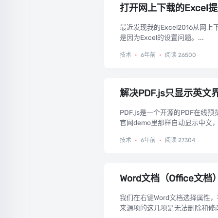
打开网上下载的Excel
最近发现我的Excel2016从
是因为Excel的设置问题。...
技术
•
6年前
•
阅读 26500
解决PDF.js只显示英
PDF.js是一个开源的PDF在
官网demo里那样自动显示中文，研
一个MIME...
技术
•
6年前
•
阅读 27304
Word文档（Offic
我们在右键Word文档选择属
来源项的这几项是无法删除和修