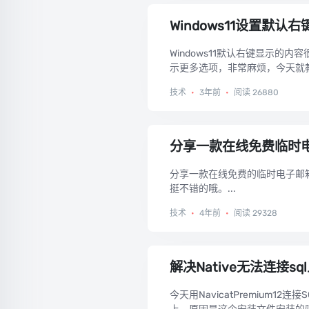
Windows11设置默认
Windows11默认右键显示
示更多选项，非常麻烦，今天就教大
技术
•
3年前
•
阅读 26880
分享一款在线免费临时
分享一款在线免费的临时电子邮
挺不错的哦。...
技术
•
4年前
•
阅读 29328
解决Native无法连接sql
今天用NavicatPremium12连