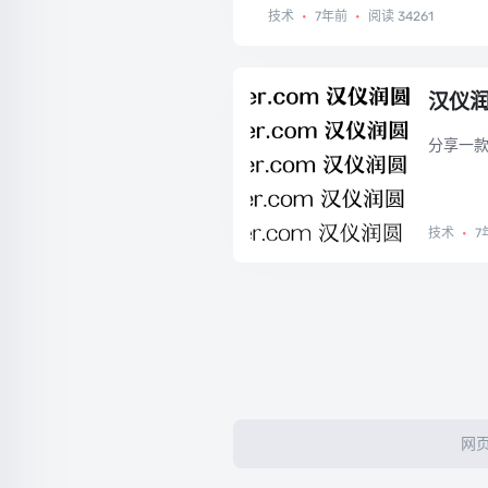
改。...
技术
•
7年前
•
阅读 34261
汉仪
分享一款
技术
•
7
网