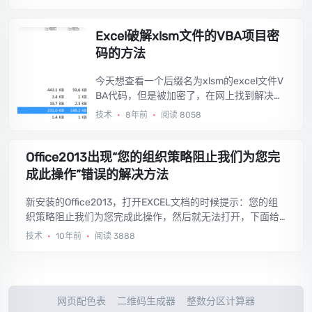
法，拿来分享。...
Excel破解xlsm文件的VBA项目密
码的方法
今天想查看一个后缀名为xlsm的excel文件V
BA代码，但是被加密了，在网上找到解决方
法，拿来分享。...
技术
•
8年前
•
阅读 8058
Office2013出现“您的组织策略阻止我们为您完
成此操作”错误的解决方法
新安装的Office2013，打开EXCEL文档的时候提示：您的组
织策略阻止我们为您完成此操作，然后就无法打开，下面给
出解决方法。...
技术
•
10年前
•
阅读 3888
网页配色表
二维码生成器
整数分区计算器