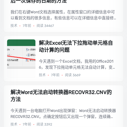
后一次保存的日期的方法
我们在右键Word文档选择属性，在属性窗口的详细信息中可
以看到文档的很多信息，有些信息可以在详细信息中直接修
改或删除，但是在来源项的这几项是无法删除和修改的：创
技术
•
7年前
•
阅读 34467
建内容的时间、最后一次保存的日期、最后一次打印的时
间、总编辑时间，今天就教大家如何修改。...
解决Excel无法下拉拖动单元格自
动计算的问题
今天遇到一个Excel文档，我用的Office201
6，发现下拉拖动单元格无法自动计算，变成
了复制单元格，发现是计算选项设置问题，
技术
•
7年前
•
阅读 3669
拿来分享。...
解决Word无法启动转换器RECOVR32.CNV的
方法
今天遇到一台电脑打开Word出现弹窗：Word无法启动转换器
RECOVR32.CNV。点确定按钮后又出现一个弹窗，连续确认
三次后又能打开Word，每次都这样，在网上找到了解决方
技术
•
7年前
•
阅读 3392