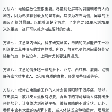
方法六：电脑摆放位置很重要。尽量别让屏幕的背面朝着有人的
地方，因为电脑辐射最强的是背面，其次为左右两侧，屏幕的正
面反而辐射最弱。以能看清楚字为准，至少也要50厘米到75厘
米的距离，这样可以减少电磁辐射的伤害。
方法七：注意室内通风，科学研究证实，电脑的荧屏能产生一种
叫溴化二苯并呋喃的致癌物质。所以，放置电脑的房间最好能安
装换气扇，倘若没有，上网时尤其要注意通风。
方法八：注意酌情多吃一些胡萝卜、豆芽、西红柿、瘦肉、动物
肝等富含维生素A、C和蛋白质的食物，经常喝些绿茶等等。
方法九：经常在电脑前工作的人常会觉得眼睛干涩疼痛，所以，
在电脑桌上放几支香蕉很有必要，香蕉中的钾可帮助人体排出多
余的盐分，让身体达到钾钠平衡，缓解眼睛的不适症状。此外，
香蕉中含有大量的β胡萝卜素，当人体缺乏这种物质时，眼睛就