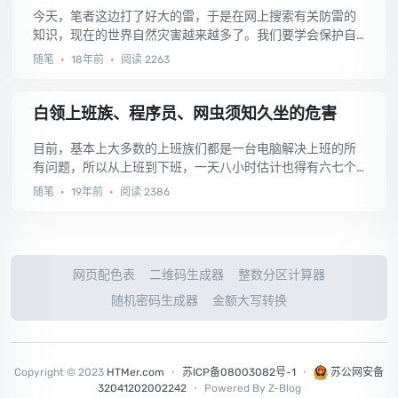
今天，笔者这边打了好大的雷，于是在网上搜索有关防雷的
知识，现在的世界自然灾害越来越多了。我们要学会保护自
己，保护生命，下面是雨天防雷的一些需知以及遇到雷击后
随笔
•
18年前
•
阅读 2263
应采取的措施：...
白领上班族、程序员、网虫须知久坐的危害
目前，基本上大多数的上班族们都是一台电脑解决上班的所
有问题，所以从上班到下班，一天八小时估计也得有六七个
小时总是坐着，这样对我们的健康是不利的，我们人体需要
随笔
•
19年前
•
阅读 2386
劳役结合，长时间的坐着务必会带来这样那样的身体不良反
映，下面介绍一下久坐对人体带来的危害，希望对白领上班
族、程序员、网虫等长时间坐着的朋友们带来点帮助。...
网页配色表
二维码生成器
整数分区计算器
随机密码生成器
金额大写转换
Copyright © 2023
HTMer.com
⋅
苏ICP备08003082号-1
⋅
苏公网安备
32041202002242
⋅
Powered By Z-Blog