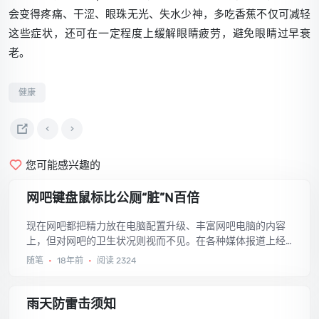
会变得疼痛、干涩、眼珠无光、失水少神，多吃香蕉不仅可减轻
这些症状，还可在一定程度上缓解眼睛疲劳，避免眼睛过早衰
老。
健康
您可能感兴趣的
网吧键盘鼠标比公厕“脏”N百倍
现在网吧都把精力放在电脑配置升级、丰富网吧电脑的内容
上，但对网吧的卫生状况则视而不见。在各种媒体报道上经
常看到有上网青少年在网吧猝死的情况，这难道都是偶然的
随笔
•
18年前
•
阅读 2324
吗？大家心里明白，肯定不是。...
雨天防雷击须知