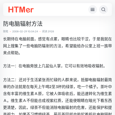
防电脑辐射方法
随笔
•
2008-02-29 10:04:24
•
阅读 2928
长期待在电脑前面，感觉有点累，眼睛也比较干涩，于是我就在
网上搜集了一些电脑防辐射的方法，希望能给办公室上班一族带
来点帮助。
方法一：在电脑旁放上几盆仙人掌，它可以有效地吸收辐射。
方法二：还对于生活紧张而忙碌的人群来说，抵御电脑辐射最简
单的办法就是在每天上午喝2至3杯的绿茶，吃一个橘子。茶叶中
含有丰富的维生素Ａ原，它被人体吸收后，能迅速转化为维生素
Ａ。维生素Ａ不但能合成视紫红质，还能使眼睛在暗光下看东西
更清楚，因此，绿茶不但能消除电脑辐射的危害，还能保护和提
高视力。如果不习惯喝绿茶，菊花茶同样也能起着抵抗电脑辐射