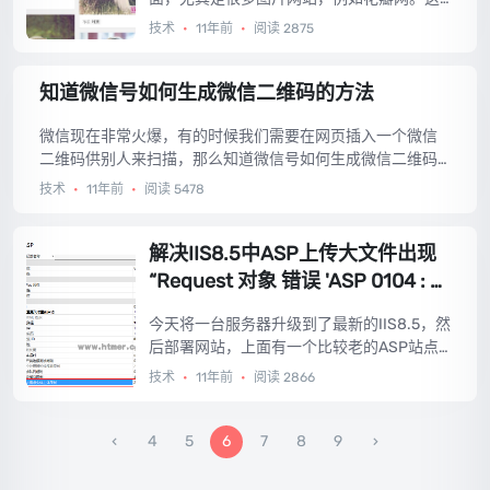
种最典型的瀑布流布局，每个元素的宽度是
技术
•
11年前
•
阅读 2875
固定的，但图片长度各不相同，于是通过下
图这种样子竖着排列了下来，达到了最大的
知道微信号如何生成微信二维码的方法
页面空间利用率。...
微信现在非常火爆，有的时候我们需要在网页插入一个微信
二维码供别人来扫描，那么知道微信号如何生成微信二维码
呢？今天就教大家知道微信号如何生成微信二维码的方法。...
技术
•
11年前
•
阅读 5478
解决IIS8.5中ASP上传大文件出现
“Request 对象 错误 'ASP 0104 : 8
0004005'”错误的方法
今天将一台服务器升级到了最新的IIS8.5，然
后部署网站，上面有一个比较老的ASP站点
发现了问题，上传稍大一点的文件就出错，
技术
•
11年前
•
阅读 2866
传个几十K的文件到没有问题，我们都知道II
S默认上传文件大小是30M，而现在上传1M
都有问题，下面给出解决方法。...
4
5
6
7
8
9