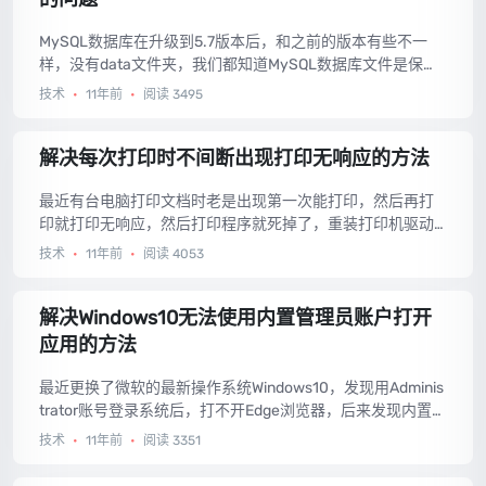
MySQL数据库在升级到5.7版本后，和之前的版本有些不一
样，没有data文件夹，我们都知道MySQL数据库文件是保存
在data文件夹中的，网上有人说把5.6版本的data文件夹拷贝
技术
•
11年前
•
阅读 3495
一个，这种说法听听都不靠谱，我也试了，确实能够登录，
但是无法修改管理员密码，下面还是给个标准的解决方法。...
解决每次打印时不间断出现打印无响应的方法
最近有台电脑打印文档时老是出现第一次能打印，然后再打
印就打印无响应，然后打印程序就死掉了，重装打印机驱动
问题依然，实在不想因为此事重装操作系统，所以找到了简
技术
•
11年前
•
阅读 4053
单粗暴的解决方法，拿来分享。...
解决Windows10无法使用内置管理员账户打开
应用的方法
最近更换了微软的最新操作系统Windows10，发现用Adminis
trator账号登录系统后，打不开Edge浏览器，后来发现内置管
理员账户是无法打开metro应用的，下面就教大家修改注册表
技术
•
11年前
•
阅读 3351
的方法解决Windows10无法使用内置管理员账户打开应用的
方法。...