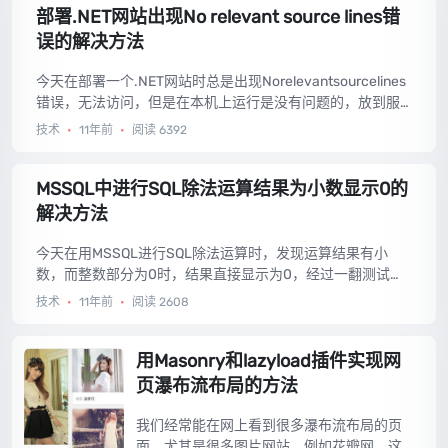
部署.NET网站出现No relevant source lines错
误的解决方法
今天在部署一个.NET网站时总是出现Norelevantsourcelines
错误，无法访问，但是在本机上运行是没有问题的，放到服
务器上就出错了。...
技术
•
11年前
•
阅读 6392
MSSQL中进行SQL除法运算结果为小数显示0的
解决方法
今天在用MSSQL进行SQL除法运算时，发现运算结果有小
数，而整数部分为0时，结果直接显示为0，经过一翻测试发
现了解决方法，拿来分享。...
技术
•
11年前
•
阅读 2608
用Masonry和lazyload插件实现网
页瀑布流布局的方法
我们经常能在网上看到很多瀑布流布局的页
面，尤其是很多图片网站，例如花瓣网。这