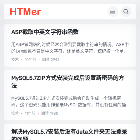
ASP截取中英文字符串函数
用ASP做网站的时候经常会碰到要截取字符串的情况。ASP中
的Len函数不管是中文字符，还是英文字符，统统按一个单位
来计算，由于一个中文字符的宽度是一个英文字符宽度的两
技术
•
10年前
•
阅读 2942
倍，在中英文混合的情况下字符串实际占用的宽度就不好计
算了，如果按照Len函数计算的长度来截取字符串截出来的效
果也会长短不一，下面是按照一个汉字相当于两个英文字符
MySQL5.7ZIP方式安装完成后设置新密码的方
来计算字符串长度和截取字符串的代码。...
法
MySQL5.7通过ZIP方式安装完成后会自动生成一个随机密
码，这个密码只能用作登录MySQL数据库，并没有任何的操
作权限，随便操作一下就会出错提示：Youmustresetyourpa
技术
•
11年前
•
阅读 1980
sswordusingALTERUSERstatementbeforeexecutingthissta
tement（该英文提示的意思就是要重置密码），所以MySQL
5.7ZIP方式安装完成后必须重新设置新密码。...
解决MySQL5.7安装后没有data文件夹无法登录
的问题