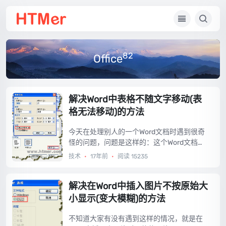
82
Office
解决Word中表格不随文字移动(表
格无法移动)的方法
今天在处理别人的一个Word文档时遇到很奇
怪的问题，问题是这样的：这个Word文档中
有一段文字，然后文字下方是一张表格，我
技术
•
17年前
•
阅读 15235
想把表格往下移一点，通常的方法是在表格
的上方敲几下回车即可，可是我敲了回车后
居然一点反映都没有，我敲了N个回车后连表
解决在Word中插入图片不按原始大
格都不见了，很是奇怪。后来经过摸索问题
小显示(变大模糊)的方法
终于得到解决，拿来分享下。...
不知道大家有没有遇到这样的情况，就是在