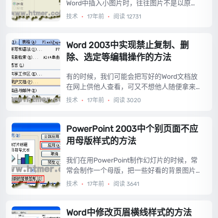
Word中插入小图片时，往往图片不是以原始
大小显示的，而是被放大一些，造成图片模
技术
•
17年前
•
阅读 12731
糊不清。特别是我在打印肯德基优惠券的时
候，放到Word中打印出来总是很大，看了就
不爽。那这到底又是什么原因呢？又应该如
Word 2003中实现禁止复制、删
何解决呢？...
除、选定等编辑操作的方法
有的时候，我们可能会把写好的Word文档放
在网上供他人查看，可又不想他人随便拿来
复制编辑等操作，那该怎么办呢？其实只需
技术
•
17年前
•
阅读 3020
要对Word文档进行保护即可，今天就教大家
在Word2003中实现禁止复制、删除、选定等
编辑操作的方法。...
PowerPoint 2003中个别页面不应
用母版样式的方法
我们在用PowerPoint制作幻灯片的时候，常
常会制作一个母版，把一些好看的背景图片
放在母版中，然后每个页面都应用母版的样
技术
•
17年前
•
阅读 3641
式。可是某些时候由于特殊要求，某些页面
可能并不需要应用母版的样式，那怎么办
呢？今天就教大家如何在PowerPoint2003中
Word中修改页眉横线样式的方法