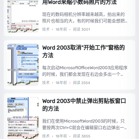
法。...
用Word来缩小数码照片的方法
现在的数码相机分辨率越来越高，拍出来的
照片也相当的大，有的时候我们可能会想把
自己的照片放到网上做个人头像或是放到什
技术
•
18年前
•
阅读 3001
么空间里面，而这些地方往往只需要放一些
很小的照片就可以了，而我们用数码相机拍
出的照片实在太大，而且很多朋友都不太会
Word 2003取消“开始工作”窗格的
使用PS来处理图片，所以今天就教大家一个
方法
非常简单的方法，就是用Word来缩小数码照
片的方法。...
每次启动MicrosoftOfficeWord2003应用程序
的时候，我们都会发现在右边会多出一个
【开始工作】窗格，这让我们的编辑区域的
技术
•
18年前
•
阅读 2554
空间大大减小，而那个【开始工作】窗格中
也没有什么我们需要的功能，所以有必要将
其关闭。...
Word 2003中禁止弹出剪贴板窗口
的方法
我们在使用MicrosoftWord2003的时候，只
要按两次Ctrl+C就会在编辑窗口右边弹出一
个剪贴板的窗口，告诉我们剪贴板中都有哪
技术
•
18年前
•
阅读 3855