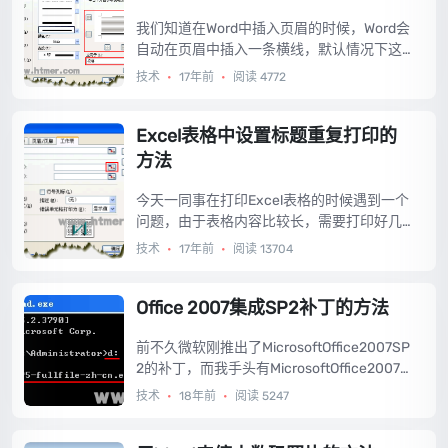
使个别页面不应用母版样式的方法。...
我们知道在Word中插入页眉的时候，Word会
自动在页眉中插入一条横线，默认情况下这
条横线是比较单调的，那么能不能设置页眉
技术
•
17年前
•
阅读 4772
横线的样式呢？今天就教大家在Word中修改
页眉横线样式的方法。...
Excel表格中设置标题重复打印的
方法
今天一同事在打印Excel表格的时候遇到一个
问题，由于表格内容比较长，需要打印好几
页纸，他想在每一页张上都重复打印标题
技术
•
17年前
•
阅读 13704
行，这样可以便于读者浏览。首先我们想到
的是用笨办法，在每一页纸上都手动插入一
个标题行，可是如果有几十页或者更多，那
Office 2007集成SP2补丁的方法
就完了，麻烦死。其实在Excel中有非常方便
的方法，只需要简单几步就可以实现Excel表
前不久微软刚推出了MicrosoftOffice2007SP
格中标题重复打印的功能了。...
2的补丁，而我手头有MicrosoftOffice2007
的原版安装文件，为了能够一次性安装集成S
技术
•
18年前
•
阅读 5247
P2补丁的Office2007，这里教大家如何在Offi
ce2007原版安装文件中集成SP2补丁的方